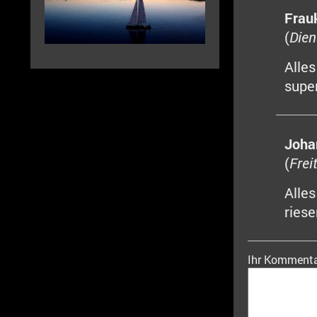
Frau
(
Dien
Alles
super
Joha
(
Frei
Alles
ries
Ihr Kommenta