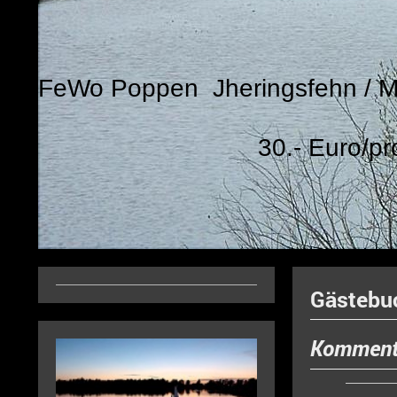
FeWo Poppen Jheringsfehn /
30.- Euro/pro 
Gästebu
Komment